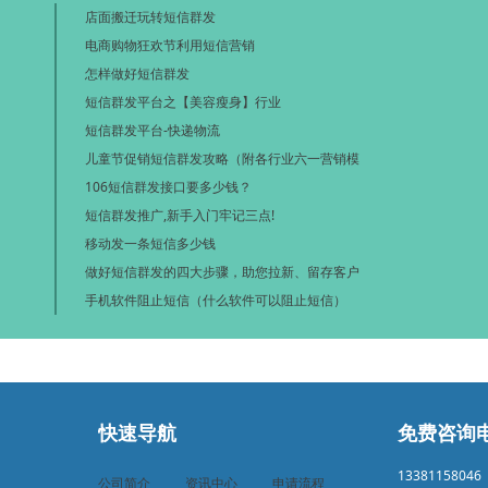
店面搬迁玩转短信群发
电商购物狂欢节利用短信营销
怎样做好短信群发
短信群发平台之【美容瘦身】行业
短信群发平台-快递物流
儿童节促销短信群发攻略（附各行业六一营销模
106短信群发接口要多少钱？
短信群发推广,新手入门牢记三点!
移动发一条短信多少钱
做好短信群发的四大步骤，助您拉新、留存客户
手机软件阻止短信（什么软件可以阻止短信）
快速导航
免费咨询
13381158046
公司简介
资讯中心
申请流程