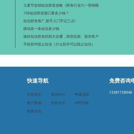
儿童节促销短信群发攻略（附各行业六一营销模
106短信群发接口要多少钱？
短信群发推广,新手入门牢记三点!
移动发一条短信多少钱
做好短信群发的四大步骤，助您拉新、留存客户
手机软件阻止短信（什么软件可以阻止短信）
快速导航
免费咨询
13381158046
公司简介
资讯中心
申请流程
客户案例
付款方式
APP定制
联系方式