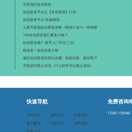
怎样做好短信群发
短信群发平台之【美容瘦身】行业
短信群发平台-快递物流
儿童节促销短信群发攻略（附各行业六一营销模
106短信群发接口要多少钱？
短信群发推广,新手入门牢记三点!
移动发一条短信多少钱
做好短信群发的四大步骤，助您拉新、留存客户
手机软件阻止短信（什么软件可以阻止短信）
快速导航
免费咨询
13381158046
公司简介
资讯中心
申请流程
客户案例
付款方式
APP定制
联系方式