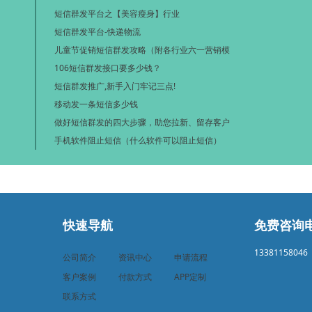
短信群发平台之【美容瘦身】行业
短信群发平台-快递物流
儿童节促销短信群发攻略（附各行业六一营销模
106短信群发接口要多少钱？
短信群发推广,新手入门牢记三点!
移动发一条短信多少钱
做好短信群发的四大步骤，助您拉新、留存客户
手机软件阻止短信（什么软件可以阻止短信）
快速导航
免费咨询
13381158046
公司简介
资讯中心
申请流程
客户案例
付款方式
APP定制
联系方式