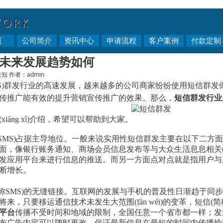
页
公司简介
资讯中心
申请流程
客户案例
付款定制
未来发展趋势如何
未知
作者：admin
S)群发行业的高速发展，越来越多的公司商家纷纷使用短信群发
传推广能有效的提升营销宣传推广的效果。那么，
短信群发行业
iáng xì)介绍，希望可以帮助到大家。
MS)占据主导地位。一般来说实用性短信群发主要在以下二方面体现(
，像银行账务通知、商场会员信息发布等与大众生活息息相关(re
发应用平台来进行信息的推送。而另一方面点对点就是指用户与
断增长。
SMS)的无缝链接。互联网的发展与手机的普及性日渐趋于同步。通过
将来，只要移运通信技术未发生大范围(fàn wéi)的变革，短信(简称S
平台
传播不受时间和地域的限制，全国任意一个省市都一样；发
布广告内容可以随时更改，保证最新信息在最短的时间内传播给