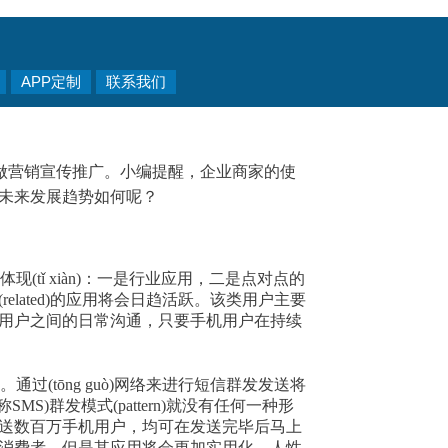
APP定制
联系我们
做营销宣传推广。小编提醒，企业商家的使
未来发展趋势如何呢？
tǐ xiàn)：一是行业应用，二是点对点的
lated)的应用将会日趋活跃。该类用户主要
用户之间的日常沟通，只要手机用户在持续
(tōng guò)网络来进行短信群发发送将
MS)群发模式(pattern)就没有任何一种形
送数百万手机用户，均可在发送完毕后马上
消费者。但是其应用将会更加实用化、人性